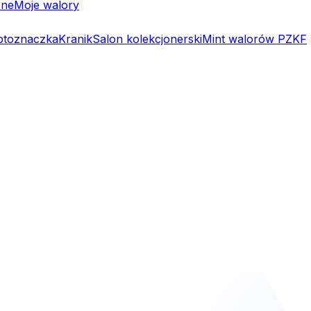
zne
Moje walory
yptoznaczka
Kranik
Salon kolekcjonerski
Mint walorów PZKF