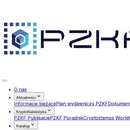
O nas
Aktualności
Informacje bieżące
Plan wydawniczy PZKF
Dokumen
Kryptofilatelistyka
PZKF Publikacje
PZKF Poradnik
Cryptostamps World
Katalogi