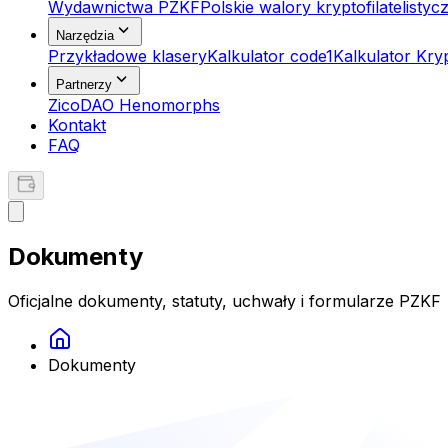
Wydawnictwa PZKF
Polskie walory kryptofilatelistyc
Narzędzia
Przykładowe klasery
Kalkulator code1
Kalkulator Kr
Partnerzy
ZicoDAO Henomorphs
Kontakt
FAQ
Dokumenty
Oficjalne dokumenty, statuty, uchwały i formularze PZKF
Dokumenty